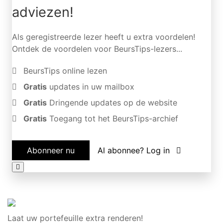
adviezen!
Als geregistreerde lezer heeft u extra voordelen!
Ontdek de voordelen voor BeursTips-lezers...
BeursTips online lezen
Gratis
updates in uw mailbox
Gratis
Dringende updates op de website
Gratis
Toegang tot het BeursTips-archief
Abonneer nu
Al abonnee? Log in
Laat uw portefeuille extra renderen!